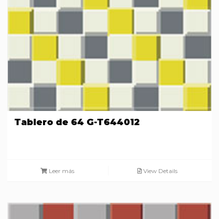
Tablero de 64 G-T644012
Leer más
View Details