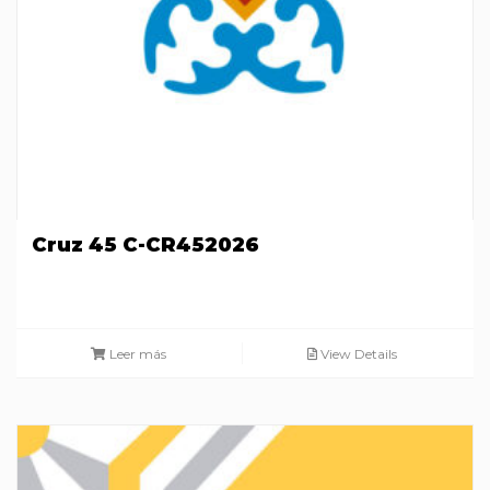
Cruz 45 C-CR452026
Leer más
View Details