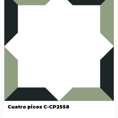
Cuatro picos C-CP2558